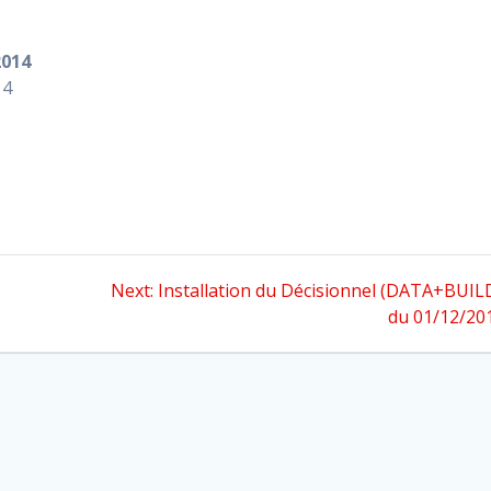
2014
14
Next
Next:
Installation du Décisionnel (DATA+BUIL
post:
du 01/12/20