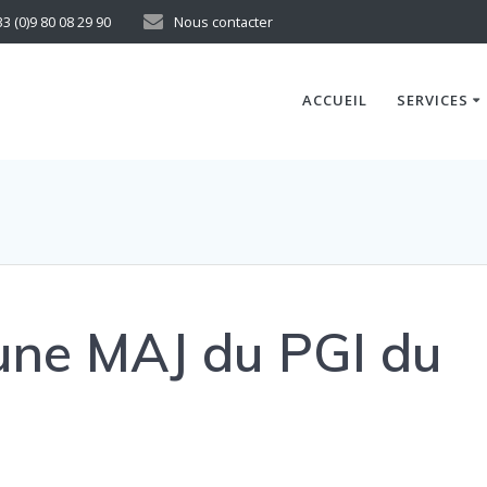
33 (0)9 80 08 29 90
Nous contacter
ACCUEIL
SERVICES
’une MAJ du PGI du