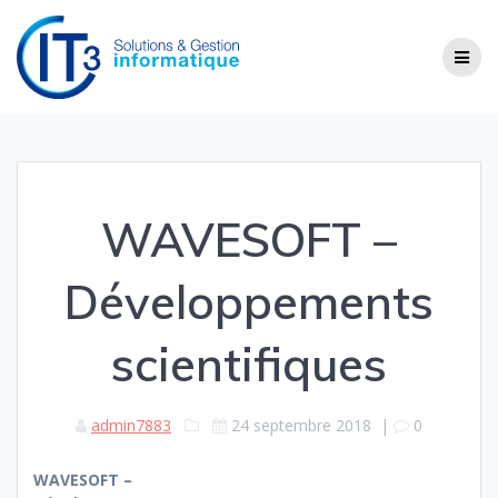
Skip
to
content
WAVESOFT –
Développements
scientifiques
admin7883
24 septembre 2018
|
0
WAVESOFT –