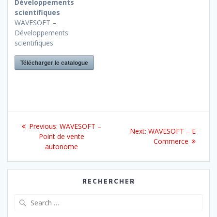
Développements
scientifiques
WAVESOFT –
Développements
scientifiques
Télécharger le catalogue
Navigation
Previous
Previous:
WAVESOFT –
Next
Next:
WAVESOFT – E
de
post:
Point de vente
post:
Commerce
autonome
l’article
RECHERCHER
Search
for: