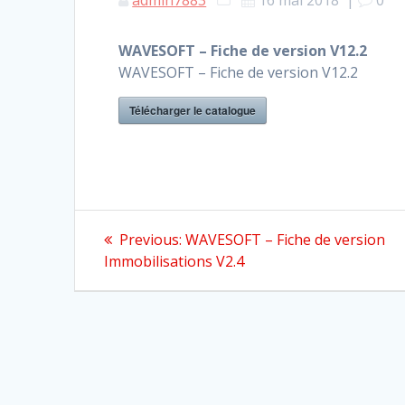
WAVESOFT – Fiche de version V12.2
WAVESOFT – Fiche de version V12.2
Télécharger le catalogue
Navigation
Previous
Previous:
WAVESOFT – Fiche de version
post:
de
Immobilisations V2.4
l’article