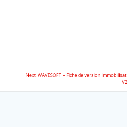
Next
Next:
WAVESOFT – Fiche de version Immobilisat
post:
V2