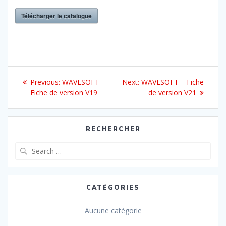
Télécharger le catalogue
Navigation
Previous
Next
Previous:
WAVESOFT –
Next:
WAVESOFT – Fiche
de
post:
post:
Fiche de version V19
de version V21
l’article
RECHERCHER
Search
for:
CATÉGORIES
Aucune catégorie